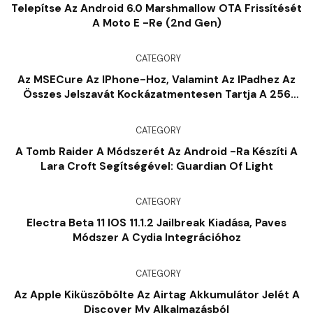
Telepítse Az Android 6.0 Marshmallow OTA Frissítését
A Moto E -re (2nd Gen)
CATEGORY
Az MSECure Az IPhone-Hoz, Valamint Az IPadhez Az
Összes Jelszavát Kockázatmentesen Tartja A 256
Bites Blowfish Titkosítással
CATEGORY
A Tomb Raider A Módszerét Az Android -ra Készíti A
Lara Croft Segítségével: Guardian Of Light
CATEGORY
Electra Beta 11 IOS 11.1.2 Jailbreak Kiadása, Paves
Módszer A Cydia Integrációhoz
CATEGORY
Az Apple Kiküszöbölte Az Airtag Akkumulátor Jelét A
Discover My Alkalmazásból