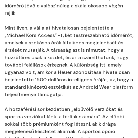
időmérő jövője valószínűleg a skála okosabb végén
rejlik.
Mint ilyen, a vállalat hivatalosan bejelentette a
„Michael Kors Access” -t, két testreszabható időmérőt,
amelyek a szokásos órák általános megjelenését és
érzését mutatják. A társaság azt is rámutat, hogy a
hozzáférés csak a kezdet, és arra számíthatunk, hogy
további felállások érkeznek. A különbség itt, amely
ugyanaz volt, amikor a Heuer azonosítása hivatalosan
bejelentette 1500 dolláros intelligens óráját, az, hogy a
standard kinézetű esztétikát az Android Wear platform
teljesítménye támogatja.
A hozzáférési sor kezdetben „elbűvölő verziókat és
sportos verziókat kínál a férfiak számára”. Az előbbi
sokkal több prémiumként fog létezni, akik drága
megjelenésű készletet akarnak. A sportos opció