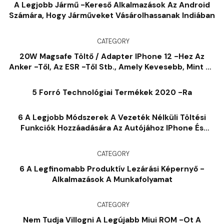
A Legjobb Jármű -kereső Alkalmazások Az Android
Számára, Hogy Járműveket Vásárolhassanak Indiában
CATEGORY
20W Magsafe Töltő / Adapter IPhone 12 -hez Az
Anker -től, Az ESR -től Stb., Amely Kevesebb, Mint Az
Apple [List]
5 Forró Technológiai Termékek 2020 -ra
6 A Legjobb Módszerek A Vezeték Nélküli Töltési
Funkciók Hozzáadására Az Autójához IPhone És
Android Készülékekhez
CATEGORY
6 A Legfinomabb Produktív Lezárási Képernyő -
Alkalmazások A Munkafolyamat
CATEGORY
Nem Tudja Villogni A Legújabb Miui ROM -ot A