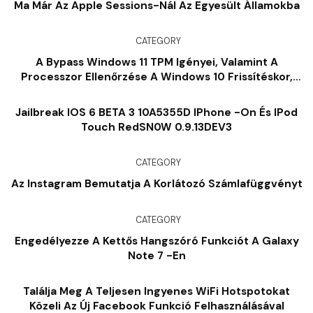
Ma Már Az Apple Sessions-Nál Az Egyesült Államokba
CATEGORY
A Bypass Windows 11 TPM Igényei, Valamint A
Processzor Ellenőrzése A Windows 10 Frissítéskor,
Pontosan Az, Hogy
Jailbreak IOS 6 BETA 3 10A5355D IPhone -on És IPod
Touch RedSN0W 0.9.13DEV3
CATEGORY
Az Instagram Bemutatja A Korlátozó Számlafüggvényt
CATEGORY
Engedélyezze A Kettős Hangszóró Funkciót A Galaxy
Note 7 -en
Találja Meg A Teljesen Ingyenes WiFi Hotspotokat
Közeli Az Új Facebook Funkció Felhasználásával