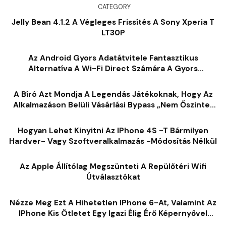
CATEGORY
Jelly Bean 4.1.2 A Végleges Frissítés A Sony Xperia T
LT30P
Az Android Gyors Adatátvitele Fantasztikus
Alternatíva A Wi-Fi Direct Számára A Gyors
Adatátvitelhez A Wi-Fi-N Keresztül
A Bíró Azt Mondja A Legendás Játékoknak, Hogy Az
Alkalmazáson Belüli Vásárlási Bypass „nem Őszinte”
Volt Az Apple
Hogyan Lehet Kinyitni Az IPhone 4S -t Bármilyen
Hardver- Vagy Szoftveralkalmazás -módosítás Nélkül
Az Apple Állítólag Megszünteti A Repülőtéri Wifi
Útválasztókat
Nézze Meg Ezt A Hihetetlen IPhone 6-At, Valamint Az
IPhone Kis Ötletet Egy Igazi Élig Érő Képernyővel
[videó]