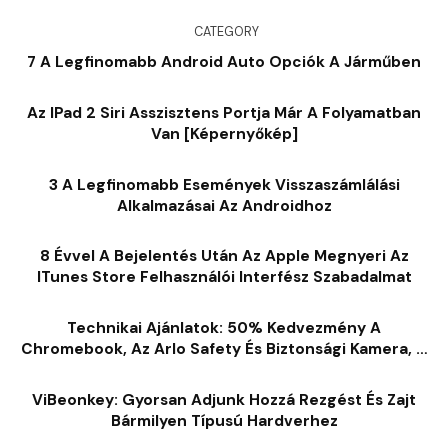
CATEGORY
7 A Legfinomabb Android Auto Opciók A Járműben
Az IPad 2 Siri Asszisztens Portja Már A Folyamatban
Van [képernyőkép]
3 A Legfinomabb Események Visszaszámlálási
Alkalmazásai Az Androidhoz
8 Évvel A Bejelentés Után Az Apple Megnyeri Az
ITunes Store Felhasználói Interfész Szabadalmat
Technikai Ajánlatok: 50% Kedvezmény A
Chromebook, Az Arlo Safety És Biztonsági Kamera, A
Hordozható WiFi Utazási Útválasztó, Még Sok Más
ViBeonkey: Gyorsan Adjunk Hozzá Rezgést És Zajt
Bármilyen Típusú Hardverhez