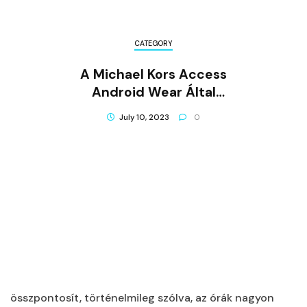
CATEGORY
A Michael Kors Access
Android Wear Által
Működtetett Smartwatch,
July 10, 2023
0
Amely A Divatra
összpontosít, történelmileg szólva, az órák nagyon