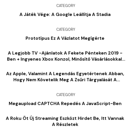
CATEGORY
A Játék Vége: A Google Leállítja A Stadia
CATEGORY
Prototípus Ez A Vázlatot Megígérte
A Legjobb TV -ajánlatok A Fekete Pénteken 2019 -
Ben + Ingyenes Xbox Konzol, Minősítő Vásárlásokkal,
Kivéve 43% -ot
Az Apple, Valamint A Legendás Egyetértenek Abban,
Hogy Nem Követelik Meg A Zsűri Tárgyalását A
Fortnite Spat
CATEGORY
Megaupload CAPTCHA Repedés A JavaScript-Ben
A Roku Öt Új Streaming Eszközt Hirdet Be, Itt Vannak
A Részletek