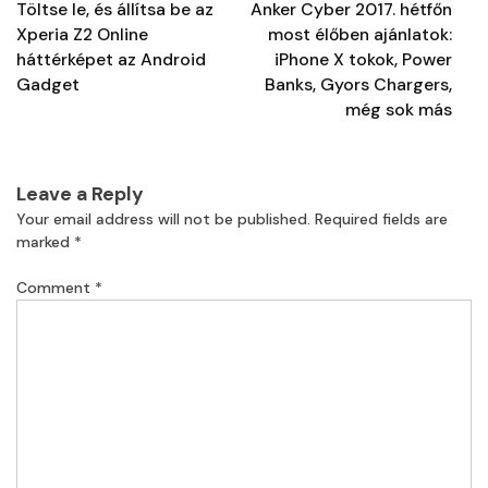
navigation
Töltse le, és állítsa be az
Anker Cyber ​​2017. hétfőn
Xperia Z2 Online
most élőben ajánlatok:
háttérképet az Android
iPhone X tokok, Power
Gadget
Banks, Gyors Chargers,
még sok más
Leave a Reply
Your email address will not be published.
Required fields are
marked
*
Comment
*