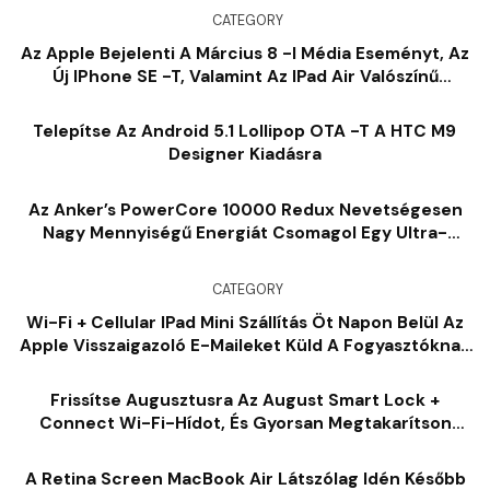
CATEGORY
Az Apple Bejelenti A Március 8 -i Média Eseményt, Az
Új IPhone SE -t, Valamint Az IPad Air Valószínű
Bejelentéseit
Telepítse Az Android 5.1 Lollipop OTA -t A HTC M9
Designer Kiadásra
Az Anker’s PowerCore 10000 Redux Nevetségesen
Nagy Mennyiségű Energiát Csomagol Egy Ultra-
Kompakt Csomagban, Mindössze 28 Dollár
CATEGORY
Wi-Fi + Cellular IPad Mini Szállítás Öt Napon Belül Az
Apple Visszaigazoló E-Maileket Küld A Fogyasztóknak
[Image]
Frissítse Augusztusra Az August Smart Lock +
Connect Wi-Fi-Hídot, És Gyorsan Megtakarítson
19,42 Dollárt
A Retina Screen MacBook Air Látszólag Idén Később