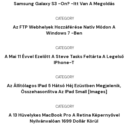
Samsung Galaxy S3 -on? -Itt Van A Megoldás
CATEGORY
Az FTP Webhelyek Hozzáférése Natív Módon A
Windows 7 -ben
CATEGORY
A Mai 11 Évvel Ezelőtt A Steve Tasks Feltárta A Legelső
IPhone-T
CATEGORY
Az Állítólagos IPad 5 Hátsó Héj Ezüstben Megjelenik,
Összehasonlítva Az IPad Small [Images]
CATEGORY
A 13 Hüvelykes MacBook Pro A Retina Képernyővel
Nyilvánvalóan 1699 Dollár Körül