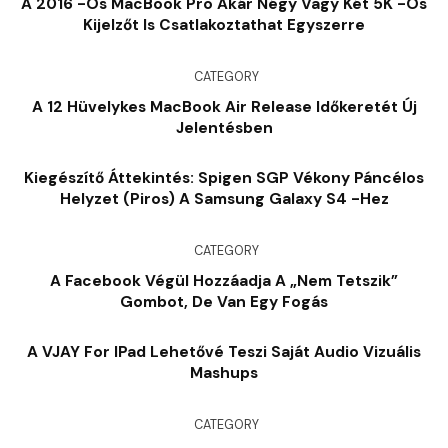
A 2016 -os MacBook Pro Akár Négy Vagy Két 5K -os
Kijelzőt Is Csatlakoztathat Egyszerre
CATEGORY
A 12 Hüvelykes MacBook Air Release Időkeretét Új
Jelentésben
Kiegészítő Áttekintés: Spigen SGP Vékony Páncélos
Helyzet (piros) A Samsung Galaxy S4 -hez
CATEGORY
A Facebook Végül Hozzáadja A „Nem Tetszik”
Gombot, De Van Egy Fogás
A VJAY For IPad Lehetővé Teszi Saját Audio Vizuális
Mashups
CATEGORY