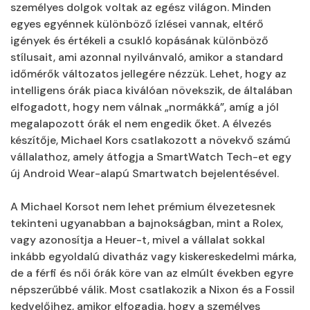
személyes dolgok voltak az egész világon. Minden
egyes egyénnek különböző ízlései vannak, eltérő
igények és értékeli a csukló kopásának különböző
stílusait, ami azonnal nyilvánvaló, amikor a standard
időmérők változatos jellegére nézzük. Lehet, hogy az
intelligens órák piaca kiválóan növekszik, de általában
elfogadott, hogy nem válnak „normákká”, amíg a jól
megalapozott órák el nem engedik őket. A élvezés
készítője, Michael Kors csatlakozott a növekvő számú
vállalathoz, amely átfogja a SmartWatch Tech-et egy
új Android Wear-alapú Smartwatch bejelentésével.
A Michael Korsot nem lehet prémium élvezetesnek
tekinteni ugyanabban a bajnokságban, mint a Rolex,
vagy azonosítja a Heuer-t, mivel a vállalat sokkal
inkább egyoldalú divatház vagy kiskereskedelmi márka,
de a férfi és női órák köre van az elmúlt években egyre
népszerűbbé válik. Most csatlakozik a Nixon és a Fossil
kedvelőihez, amikor elfogadja, hogy a személyes