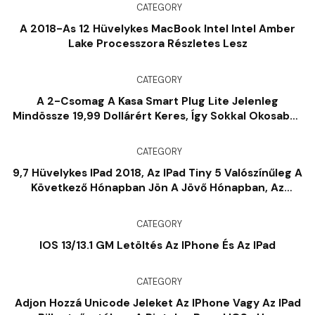
CATEGORY
A 2018-As 12 Hüvelykes MacBook Intel Intel Amber
Lake Processzora Részletes Lesz
CATEGORY
A 2-Csomag A Kasa Smart Plug Lite Jelenleg
Mindössze 19,99 Dollárért Keres, Így Sokkal Okosabbá
Teszi A Karácsonyt Ezzel Az Üzletkel
CATEGORY
9,7 Hüvelykes IPad 2018, Az IPad Tiny 5 Valószínűleg A
Következő Hónapban Jön A Jövő Hónapban, Az
Eurázsia Akkreditációja Szerint
CATEGORY
IOS 13/13.1 GM Letöltés Az IPhone És Az IPad
CATEGORY
Adjon Hozzá Unicode Jeleket Az IPhone Vagy Az IPad