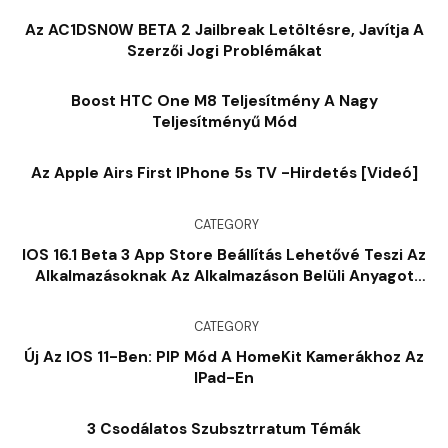
Az AC1DSN0W BETA 2 Jailbreak Letöltésre, Javítja A
Szerzői Jogi Problémákat
Boost HTC One M8 Teljesítmény A Nagy
Teljesítményű Mód
Az Apple Airs First IPhone 5s TV -hirdetés [videó]
CATEGORY
IOS 16.1 Beta 3 App Store Beállítás Lehetővé Teszi Az
Alkalmazásoknak Az Alkalmazáson Belüli Anyagot
Azonnal Letölteni
CATEGORY
Új Az IOS 11-Ben: PIP Mód A HomeKit Kamerákhoz Az
IPad-En
3 Csodálatos Szubsztrratum Témák