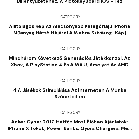
Billentyűzetéhez, A PictokeyBoard IOS -hez
CATEGORY
Állítólagos Kép Az Alacsonyabb Kategóriájú IPhone
Műanyag Hátsó Héjáról A Webre Szivárog [kép]
CATEGORY
Mindhárom Következő Generációs Játékkonzol, Az
Xbox, A PlayStation 4 És A Wii U, Amelyet Az AMD
GPU-K [jelentés]
CATEGORY
4 A Játékok Stimulálása Az Interneten A Munka
Szüneteiben
CATEGORY
Anker Cyber ​​2017. Hétfőn Most Élőben Ajánlatok:
IPhone X Tokok, Power Banks, Gyors Chargers, Még
Sok Más