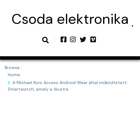
Skip
to
Csoda elektronika
content
Browse :
Home
A Michael Kors Access Android Wear által működtetett
Smartwatch, amely a divatra