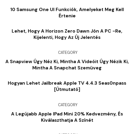
Mirrorless Bodies-On, Mindössze 398 Dolláros
10 Samsung One UI Funkciók, Amelyeket Meg Kell
Értenie
Lehet, Hogy A Horizon Zero Dawn Jön A PC -re,
Kijelenti, Hogy Az Új Jelentés
CATEGORY
A Snapview Úgy Néz Ki, Mintha A Videóit Úgy Nézik Ki,
Mintha A Snapchat Szemüveg
Hogyan Lehet Jailbreak Apple TV 4.4.3 Seas0npass
[útmutató]
CATEGORY
A Legújabb Apple IPad Mini 20% Kedvezmény, És
Kiválaszthatja A Színét