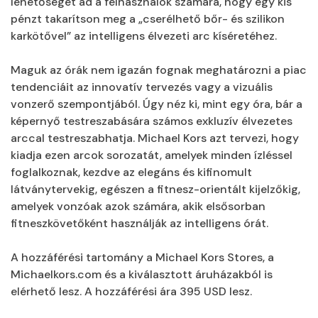
lehetőséget ad a felhasználók számára, hogy egy kis
pénzt takarítson meg a „cserélhető bőr- és szilikon
karkötővel” az intelligens élvezeti arc kíséretéhez.
Maguk az órák nem igazán fognak meghatározni a piac
tendenciáit az innovatív tervezés vagy a vizuális
vonzerő szempontjából. Úgy néz ki, mint egy óra, bár a
képernyő testreszabására számos exkluzív élvezetes
arccal testreszabhatja. Michael Kors azt tervezi, hogy
kiadja ezen arcok sorozatát, amelyek minden ízléssel
foglalkoznak, kezdve az elegáns és kifinomult
látványtervekig, egészen a fitnesz-orientált kijelzőkig,
amelyek vonzóak azok számára, akik elsősorban
fitneszkövetőként használják az intelligens órát.
A hozzáférési tartomány a Michael Kors Stores, a
Michaelkors.com és a kiválasztott áruházakból is
elérhető lesz. A hozzáférési ára 395 USD lesz.