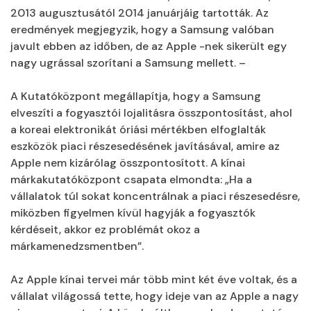
2013 augusztusától 2014 januárjáig tartották. Az
eredmények megjegyzik, hogy a Samsung valóban
javult ebben az időben, de az Apple -nek sikerült egy
nagy ugrással szorítani a Samsung mellett. –
A Kutatóközpont megállapítja, hogy a Samsung
elveszíti a fogyasztói lojalitásra összpontosítást, ahol
a koreai elektronikát óriási mértékben elfoglalták
eszközök piaci részesedésének javításával, amire az
Apple nem kizárólag összpontosított. A kínai
márkakutatóközpont csapata elmondta: „Ha a
vállalatok túl sokat koncentrálnak a piaci részesedésre,
miközben figyelmen kívül hagyják a fogyasztók
kérdéseit, akkor ez problémát okoz a
márkamenedzsmentben”.
Az Apple kínai tervei már több mint két éve voltak, és a
vállalat világossá tette, hogy ideje van az Apple a nagy