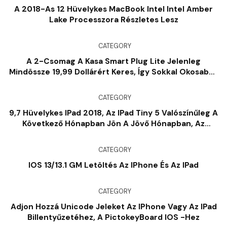
A 2018-As 12 Hüvelykes MacBook Intel Intel Amber
Lake Processzora Részletes Lesz
CATEGORY
A 2-Csomag A Kasa Smart Plug Lite Jelenleg
Mindössze 19,99 Dollárért Keres, Így Sokkal Okosabbá
Teszi A Karácsonyt Ezzel Az Üzletkel
CATEGORY
9,7 Hüvelykes IPad 2018, Az IPad Tiny 5 Valószínűleg A
Következő Hónapban Jön A Jövő Hónapban, Az
Eurázsia Akkreditációja Szerint
CATEGORY
IOS 13/13.1 GM Letöltés Az IPhone És Az IPad
CATEGORY
Adjon Hozzá Unicode Jeleket Az IPhone Vagy Az IPad
Billentyűzetéhez, A PictokeyBoard IOS -hez