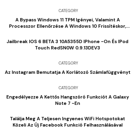
CATEGORY
A Bypass Windows 11 TPM Igényei, Valamint A
Processzor Ellenőrzése A Windows 10 Frissítéskor,
Pontosan Az, Hogy
Jailbreak IOS 6 BETA 3 10A5355D IPhone -on És IPod
Touch RedSN0W 0.9.13DEV3
CATEGORY
Az Instagram Bemutatja A Korlátozó Számlafüggvényt
CATEGORY
Engedélyezze A Kettős Hangszóró Funkciót A Galaxy
Note 7 -en
Találja Meg A Teljesen Ingyenes WiFi Hotspotokat
Közeli Az Új Facebook Funkció Felhasználásával