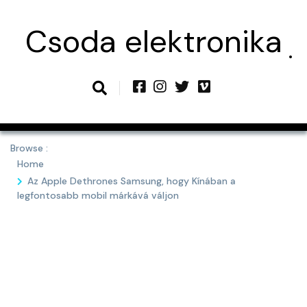
Skip
to
Csoda elektronika
content
Browse :
Home
Az Apple Dethrones Samsung, hogy Kínában a
legfontosabb mobil márkává váljon