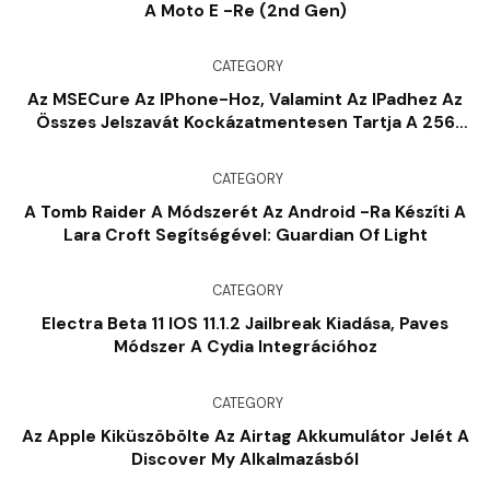
A Moto E -re (2nd Gen)
CATEGORY
Az MSECure Az IPhone-Hoz, Valamint Az IPadhez Az
Összes Jelszavát Kockázatmentesen Tartja A 256
Bites Blowfish Titkosítással
CATEGORY
A Tomb Raider A Módszerét Az Android -ra Készíti A
Lara Croft Segítségével: Guardian Of Light
CATEGORY
Electra Beta 11 IOS 11.1.2 Jailbreak Kiadása, Paves
Módszer A Cydia Integrációhoz
CATEGORY
Az Apple Kiküszöbölte Az Airtag Akkumulátor Jelét A
Discover My Alkalmazásból