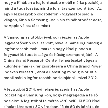
hogy a Kínában a legfontosabb mobil márka pozíciója
mind a tudatosság, mind a lojalitás szempontjából. Az
egyik legnagyobb okostelefon -fogyasztói piac a
világon, Kína a Samsung -nal való felháborodást adta,
az Apple választása miatt.
A Samsung az utóbbi évek sok részén az Apple
legjelentősebb riválisa volt, mivel a Samsung mindig a
legfontosabb mobil márka a nagy kínai piacon a
fogyasztók tudatossága és hűség szempontjából. A
China Brand Research Center felméréseket végez a
különféle márkák rangsorolására a China Brand Power
Indexen keresztül, ahol a Samsung mindig is örült a
mobil márka legfontosabb pozíciójának, mivel 2012.
A legutóbbi 2014. évi felmérés szerint az Apple
Rocketing a Samsung -on, hogy megragadja a felső
pozíciót. A legutóbbi felmérés körülbelül 13 500 kínai
kínaiat kérdezett 30 városban, 15 és 60 év között, és