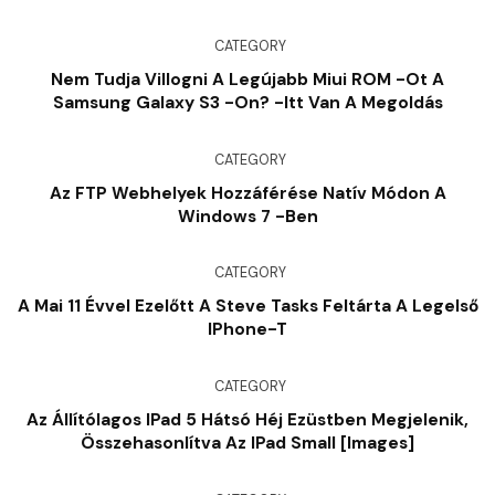
CATEGORY
Nem Tudja Villogni A Legújabb Miui ROM -ot A
Samsung Galaxy S3 -on? -Itt Van A Megoldás
CATEGORY
Az FTP Webhelyek Hozzáférése Natív Módon A
Windows 7 -ben
CATEGORY
A Mai 11 Évvel Ezelőtt A Steve Tasks Feltárta A Legelső
IPhone-T
CATEGORY
Az Állítólagos IPad 5 Hátsó Héj Ezüstben Megjelenik,
Összehasonlítva Az IPad Small [Images]