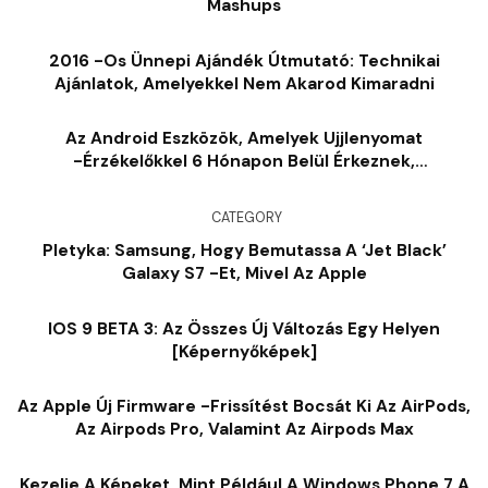
Mashups
2016 -os Ünnepi Ajándék Útmutató: Technikai
Ajánlatok, Amelyekkel Nem Akarod Kimaradni
Az Android Eszközök, Amelyek Ujjlenyomat
-érzékelőkkel 6 Hónapon Belül Érkeznek,
Meglepődve?
CATEGORY
Pletyka: Samsung, Hogy Bemutassa A ‘Jet Black’
Galaxy S7 -et, Mivel Az Apple
IOS 9 BETA 3: Az Összes Új Változás Egy Helyen
[képernyőképek]
Az Apple Új Firmware -frissítést Bocsát Ki Az AirPods,
Az Airpods Pro, Valamint Az Airpods Max
Kezelje A Képeket, Mint Például A Windows Phone 7 A