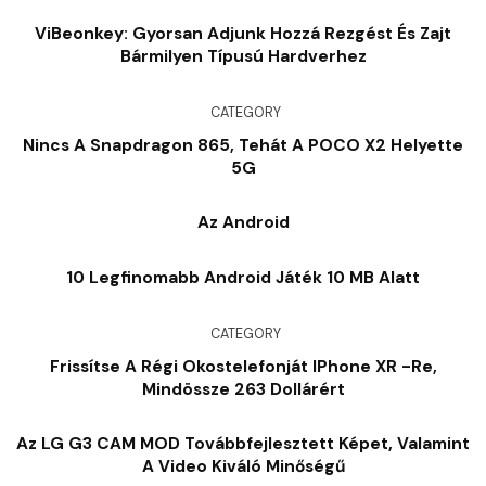
Hordozható WiFi Utazási Útválasztó, Még Sok Más
ViBeonkey: Gyorsan Adjunk Hozzá Rezgést És Zajt
Bármilyen Típusú Hardverhez
CATEGORY
Nincs A Snapdragon 865, Tehát A POCO X2 Helyette
5G
Az Android
10 Legfinomabb Android Játék 10 MB Alatt
CATEGORY
Frissítse A Régi Okostelefonját IPhone XR -re,
Mindössze 263 Dollárért
Az LG G3 CAM MOD Továbbfejlesztett Képet, Valamint
A Video Kiváló Minőségű