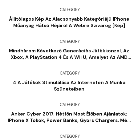
CATEGORY
Állítólagos Kép Az Alacsonyabb Kategóriájú IPhone
Műanyag Hátsó Héjáról A Webre Szivárog [kép]
CATEGORY
Mindhárom Következő Generációs Játékkonzol, Az
Xbox, A PlayStation 4 És A Wii U, Amelyet Az AMD
GPU-K [jelentés]
CATEGORY
4 A Játékok Stimulálása Az Interneten A Munka
Szüneteiben
CATEGORY
Anker Cyber ​​2017. Hétfőn Most Élőben Ajánlatok:
IPhone X Tokok, Power Banks, Gyors Chargers, Még
Sok Más
CATEGORY