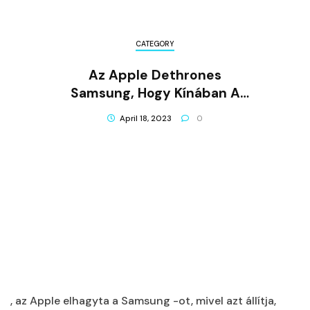
CATEGORY
Az Apple Dethrones
Samsung, Hogy Kínában A
Legfontosabb Mobil Márkává
April 18, 2023
0
Váljon
, az Apple elhagyta a Samsung -ot, mivel azt állítja,