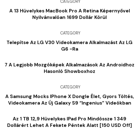
CATEGORY
A 13 Hüvelykes MacBook Pro A Retina Képernyővel
Nyilvánvalóan 1699 Dollár Körül
CATEGORY
Telepítse Az LG V30 Videokamera Alkalmazást Az LG
G6 -ra
7 A Legjobb Mozgóképek Alkalmazások Az Androidhoz
Hasonló Showboxhoz
CATEGORY
A Samsung Mocks IPhone X Dongle Élet, Gyors Töltés,
Videokamera Az Új Galaxy S9 “Ingenius” Videókban
Az 1 TB 12,9 Hüvelykes IPad Pro Mindössze 1 349
Dollárért Lehet A Fekete Péntek Alatt [150 USD Off]