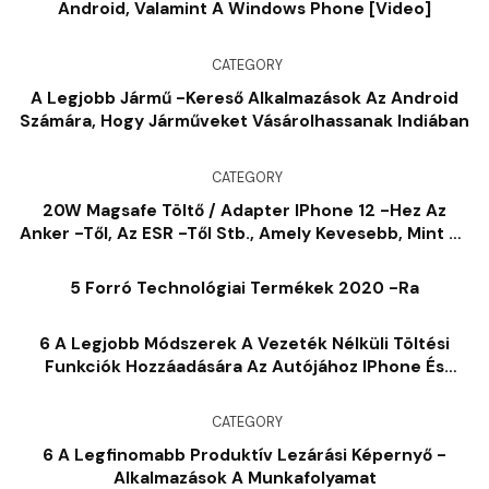
Android, Valamint A Windows Phone [Video]
CATEGORY
A Legjobb Jármű -kereső Alkalmazások Az Android
Számára, Hogy Járműveket Vásárolhassanak Indiában
CATEGORY
20W Magsafe Töltő / Adapter IPhone 12 -hez Az
Anker -től, Az ESR -től Stb., Amely Kevesebb, Mint Az
Apple [List]
5 Forró Technológiai Termékek 2020 -ra
6 A Legjobb Módszerek A Vezeték Nélküli Töltési
Funkciók Hozzáadására Az Autójához IPhone És
Android Készülékekhez
CATEGORY
6 A Legfinomabb Produktív Lezárási Képernyő -
Alkalmazások A Munkafolyamat