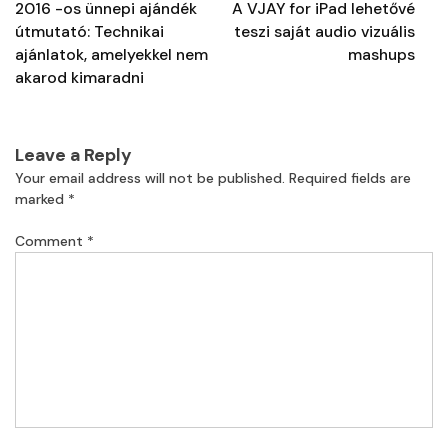
navigation
2016 -os ünnepi ajándék
A VJAY for iPad lehetővé
útmutató: Technikai
teszi saját audio vizuális
ajánlatok, amelyekkel nem
mashups
akarod kimaradni
Leave a Reply
Your email address will not be published.
Required fields are
marked
*
Comment
*