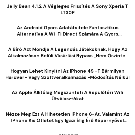
Jelly Bean 4.1.2 A Végleges Frissítés A Sony Xperia T
LT30P
Az Android Gyors Adatátvitele Fantasztikus
Alternatíva A Wi-Fi Direct Számára A Gyors
Adatátvitelhez A Wi-Fi-N Keresztül
A Bíró Azt Mondja A Legendás Játékoknak, Hogy Az
Alkalmazáson Belüli Vásárlási Bypass „nem Őszinte”
Volt Az Apple
Hogyan Lehet Kinyitni Az IPhone 4S -t Bármilyen
Hardver- Vagy Szoftveralkalmazás -módosítás Nélkül
Az Apple Állítólag Megszünteti A Repülőtéri Wifi
Útválasztókat
Nézze Meg Ezt A Hihetetlen IPhone 6-At, Valamint Az
IPhone Kis Ötletet Egy Igazi Élig Érő Képernyővel
[videó]