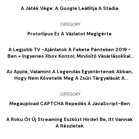
A Játék Vége: A Google Leállítja A Stadia
CATEGORY
Prototípus Ez A Vázlatot Megígérte
A Legjobb TV -ajánlatok A Fekete Pénteken 2019 -
Ben + Ingyenes Xbox Konzol, Minősítő Vásárlásokkal,
Kivéve 43% -ot
Az Apple, Valamint A Legendás Egyetértenek Abban,
Hogy Nem Követelik Meg A Zsűri Tárgyalását A
Fortnite Spat
CATEGORY
Megaupload CAPTCHA Repedés A JavaScript-Ben
A Roku Öt Új Streaming Eszközt Hirdet Be, Itt Vannak
A Részletek