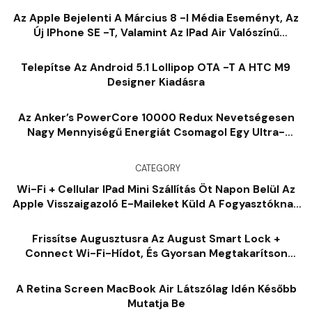
Az Apple Bejelenti A Március 8 -i Média Eseményt, Az
Új IPhone SE -t, Valamint Az IPad Air Valószínű
Bejelentéseit
Telepítse Az Android 5.1 Lollipop OTA -t A HTC M9
Designer Kiadásra
Az Anker’s PowerCore 10000 Redux Nevetségesen
Nagy Mennyiségű Energiát Csomagol Egy Ultra-
Kompakt Csomagban, Mindössze 28 Dollár
CATEGORY
Wi-Fi + Cellular IPad Mini Szállítás Öt Napon Belül Az
Apple Visszaigazoló E-Maileket Küld A Fogyasztóknak
[Image]
Frissítse Augusztusra Az August Smart Lock +
Connect Wi-Fi-Hídot, És Gyorsan Megtakarítson
19,42 Dollárt
A Retina Screen MacBook Air Látszólag Idén Később
Mutatja Be