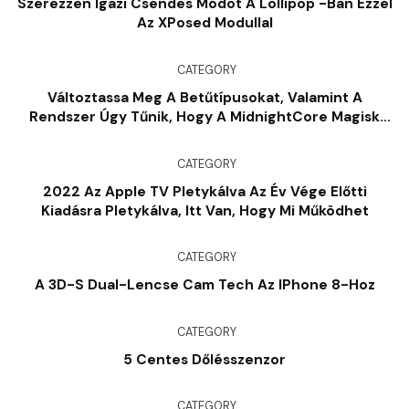
Szerezzen Igazi Csendes Módot A Lollipop -ban Ezzel
Az XPosed Modullal
CATEGORY
Változtassa Meg A Betűtípusokat, Valamint A
Rendszer Úgy Tűnik, Hogy A MidnightCore Magisk
Modul
CATEGORY
2022 Az Apple TV Pletykálva Az Év Vége Előtti
Kiadásra Pletykálva, Itt Van, Hogy Mi Működhet
CATEGORY
A 3D-S Dual-Lencse Cam Tech Az IPhone 8-Hoz
CATEGORY
5 Centes Dőlésszenzor
CATEGORY