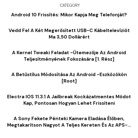
CATEGORY
Android 10 Frissítés: Mikor Kapja Meg Telefonját?
Vedd Fel A Két Megerősített USB-C Kábeltelevíziót
Ma 3,50 Dollárért
A Kernel Tweaki Feladat -ütemezője Az Android
Teljesítményének Fokozására [1. Rész]
A Betűstílus Módosítása Az Android -eszközökön
[root]
Electra IOS 11.3.1 A Jailbreak Kockázatmentes Módot
Kap, Pontosan Hogyan Lehet Frissíteni
A Sony Fekete Pénteki Kamera Eladása Élőben,
Megtakarítson Nagyot A Teljes Kereten És Az APS-C
Mirrorless Bodies-On, Mindössze 398 Dolláros