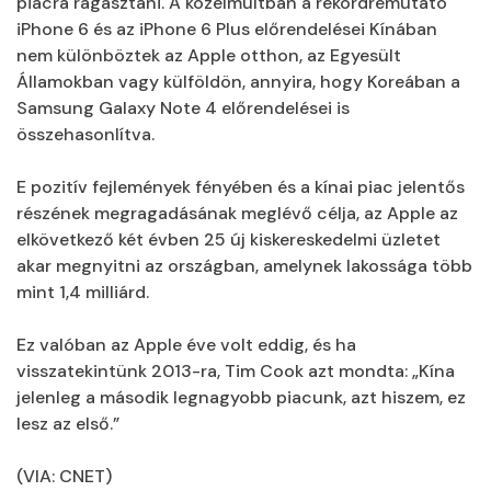
piacra ragasztani. A közelmúltban a rekordremutató
iPhone 6 és az iPhone 6 Plus előrendelései Kínában
nem különböztek az Apple otthon, az Egyesült
Államokban vagy külföldön, annyira, hogy Koreában a
Samsung Galaxy Note 4 előrendelései is
összehasonlítva.
E pozitív fejlemények fényében és a kínai piac jelentős
részének megragadásának meglévő célja, az Apple az
elkövetkező két évben 25 új kiskereskedelmi üzletet
akar megnyitni az országban, amelynek lakossága több
mint 1,4 milliárd.
Ez valóban az Apple éve volt eddig, és ha
visszatekintünk 2013-ra, Tim Cook azt mondta: „Kína
jelenleg a második legnagyobb piacunk, azt hiszem, ez
lesz az első.”
(VIA: CNET)